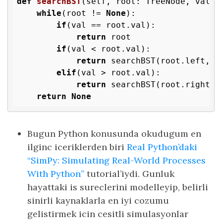
def
searchBST
(self, root: TreeNode, val: 
while
(root != 
None
):

if
(val == root.val):

return
 root

if
(val < root.val):

return
 searchBST(root.left, va
elif
(val > root.val):

return
 searchBST(root.right, v
return
None
Bugun Python konusunda okudugum en
ilginc iceriklerden biri
Real Python’daki
“SimPy: Simulating Real-World Processes
With Python”
tutorial’iydi. Gunluk
hayattaki is sureclerini modelleyip, belirli
sinirli kaynaklarla en iyi cozumu
gelistirmek icin cesitli simulasyonlar