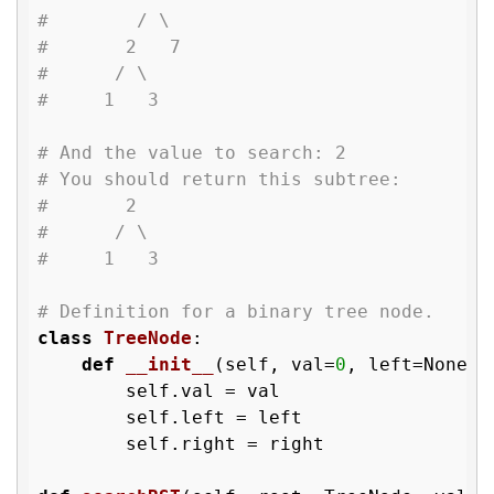
#        / \
#       2   7
#      / \
#     1   3
# And the value to search: 2
# You should return this subtree:
#       2     
#      / \   
#     1   3
# Definition for a binary tree node.
class
TreeNode
:
def
__init__
(self, val=
0
, left=None, 
        self.val = val

        self.left = left

        self.right = right
