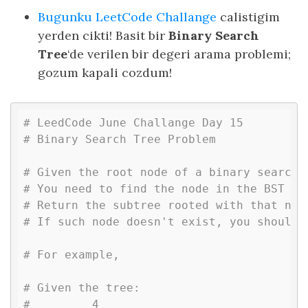
Bugunku LeetCode Challange
calistigim
yerden cikti! Basit bir
Binary Search
Tree
‘de verilen bir degeri arama problemi;
gozum kapali cozdum!
# LeedCode June Challange Day 15
# Binary Search Tree Problem
# Given the root node of a binary search 
# You need to find the node in the BST th
# Return the subtree rooted with that nod
# If such node doesn't exist, you should 
# For example, 
# Given the tree:
#         4