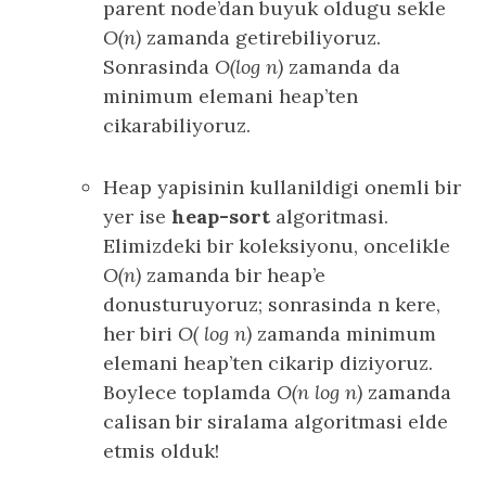
parent node’dan buyuk oldugu sekle
O(n)
zamanda getirebiliyoruz.
Sonrasinda
O(log n)
zamanda da
minimum elemani heap’ten
cikarabiliyoruz.
Heap yapisinin kullanildigi onemli bir
yer ise
heap-sort
algoritmasi.
Elimizdeki bir koleksiyonu, oncelikle
O(n)
zamanda bir heap’e
donusturuyoruz; sonrasinda n kere,
her biri
O( log n)
zamanda minimum
elemani heap’ten cikarip diziyoruz.
Boylece toplamda
O(n log n)
zamanda
calisan bir siralama algoritmasi elde
etmis olduk!