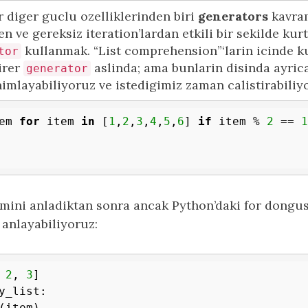
r diger guclu ozelliklerinden biri
generators
kavra
n ve gereksiz iteration’lardan etkili bir sekilde ku
kullanmak. “List comprehension”‘larin icinde k
tor
irer
aslinda; ama bunlarin disinda ayrica
generator
nimlayabiliyoruz ve istedigimiz zaman calistirabiliy
em 
for
 item 
in
 [
1
,
2
,
3
,
4
,
5
,
6
] 
if
 item % 
2
 == 
1
mini anladiktan sonra ancak Python’daki for dongu
 anlayabiliyoruz:
 
2
, 
3
y_list:
