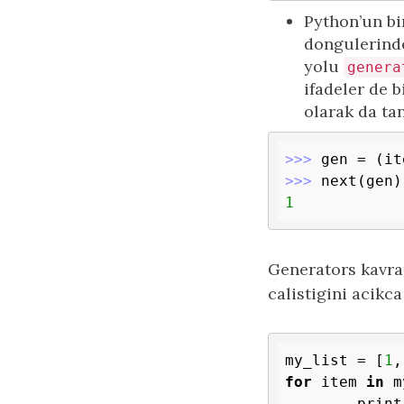
Python’un bi
dongulerinde
yolu
genera
ifadeler de b
olarak da ta
>>> 
gen = (it
>>> 
1
Generators kavra
calistigini acikca
my_list = [
1
,
for
 item 
in
 m
	print(item)
