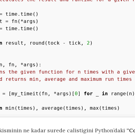
n
 result, round(tock - tick, 
2
)

n, fn, *args)
:
ns the given function for n times with a give
s = [my_timeit(fn, *args)[
0
] 
for
 _ 
in
 range(n)
n
 kisminin ne kadar surede calistigini Python’daki
“C