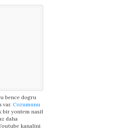
yu bence dogru
 var.
Cozumunu
k bir yontem nasil
az daha
Youtube kanalini