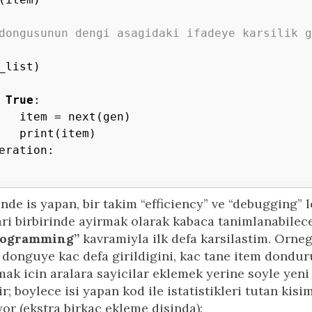
dongusunun dengi asagidaki ifadeye karsilik g
True
:

en)

eration:

nde is yapan, bir takim “efficiency” ve “debugging” l
lari birbirinde ayirmak olarak kabaca tanimlanabile
rogramming”
kavramiyla ilk defa karsilastim. Orneg
 donguye kac defa girildigini, kac tane item dond
mak icin aralara sayicilar eklemek yerine soyle yeni
r; boylece isi yapan kod ile istatistikleri tutan kisi
yor (ekstra birkac ekleme disinda):