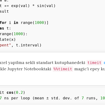
n
 a:

t += exp(val) * sin(val)

sult

for
 i 
in
 range(
1000
as
 t:

range(
1000
):

late(x)

pent"
guzel yapilma sekli standart kutuphanedeki
timeit
ikle Jupyter Notebooktaki
magic’i epey kul
%%timeit
it
cos
(
0
.
2
7
 ns per loop (mean ± std. dev. of 
7
 runs, 
10