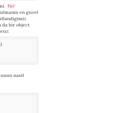
mi.
for
rtulmanin en guzel
ullandigimiz
 da bir object
oruz:
sunun nasil