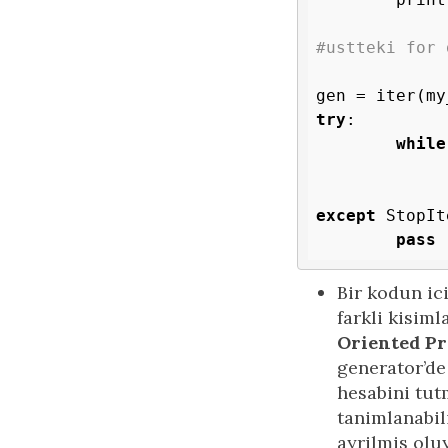
#ustteki for 
try
:

while
		item = next(g
except
 StopIt
pass
Bir kodun ici
farkli kisim
Oriented P
generator’de
hesabini tut
tanimlanabili
ayrilmis olu