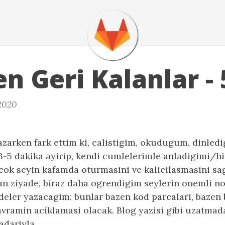
n Geri Kalanlar - 
 2020
zarken fark ettim ki, calistigim, okudugum, dinledi
-5 dakika ayirip, kendi cumlelerimle anladigimi/hi
cok seyin kafamda oturmasini ve kalicilasmasini sa
n ziyade, biraz daha ogrendigim seylerin onemli nok
deler yazacagim: bunlar bazen kod parcalari, bazen
avramin aciklamasi olacak. Blog yazisi gibi uzatmada
kadariyla…