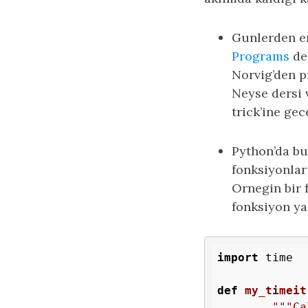
Gunlerden en
Programs
de
Norvig’den p
Neyse dersi 
trick’ine gec
Python’da bu
fonksiyonlar
Ornegin bir 
fonksiyon ya
import
 time

def
my_timeit
"""Ca