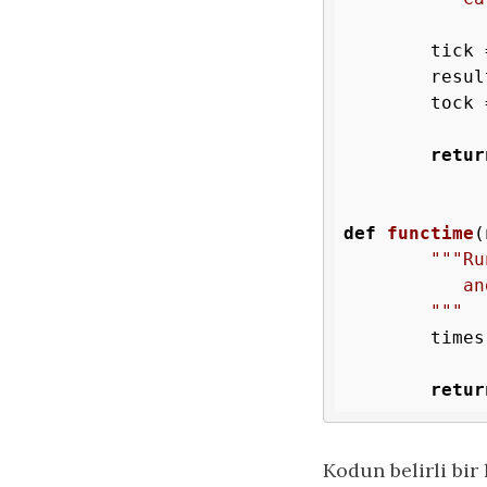
	tick = time.time()

	result = fn(*args)

	tock = time.time()

retur
def
functime
(
"""Ru
	   and returns min, average and maximum run times

	"""
	time
retur
Kodun belirli bir