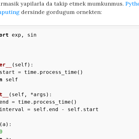
karmasik yapilarla da takip etmek mumkunmus.
Pyth
mputing
dersinde gordugum ornekten:
ort
er__
(self)
:
start = time.process_time()

n
 self

t__
(self, *args)
:
end = time.process_time()

interval = self.end - self.start

(a)
:
0