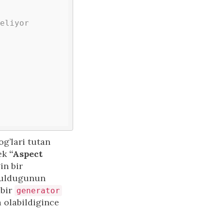
eliyor
og’lari tutan
cek
“Aspect
in bir
uruldugunun
 bir
generator
m olabildigince