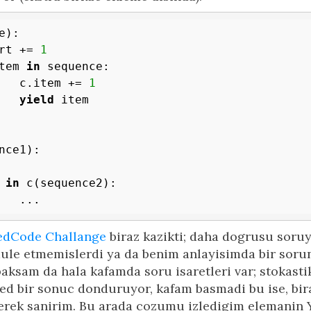
e)
:
art += 
1
tem 
in
 sequence:

		c.item += 
1
yield
 item

nce1):

 
in
 c(sequence2):

edCode Challange
biraz kazikti; daha dogrusu soru
le etmemislerdi ya da benim anlayisimda bir sorun
aksam da hala kafamda soru isaretleri var; stokasti
xed bir sonuc donduruyor, kafam basmadi bu ise, bir
rek sanirim. Bu arada cozumu izledigim elemanin 