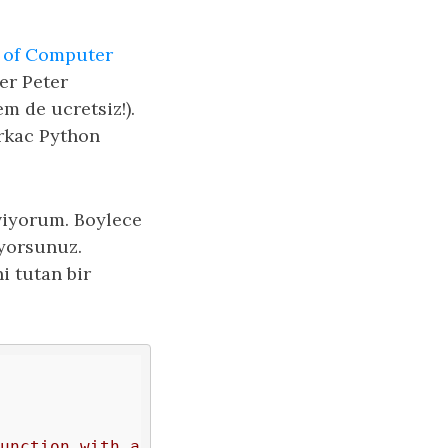
 of Computer
er Peter
m de ucretsiz!).
irkac Python
viyorum. Boylece
iyorsunuz.
i tutan bir
unction with arguments"""