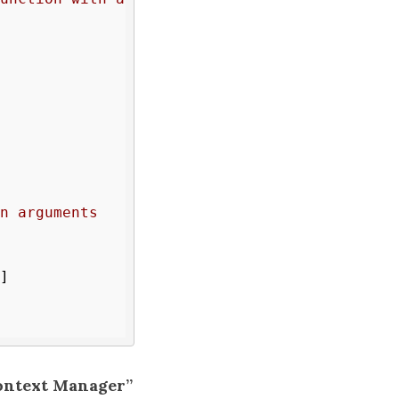
n arguments

]

ontext Manager”