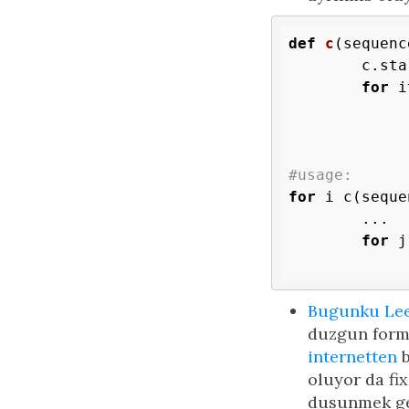
def
c
(sequenc
	c.st
for
 i
#usage:
for
 i c(seque
	...

for
 j
Bugunku Le
duzgun formu
internetten
b
oluyor da fi
dusunmek ge