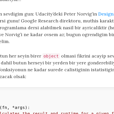
 sevdigim gun: Udacity’deki Peter Norvig’in
Design
rsi gunu! Google Research direktoru, muthis karakt
rogramlama dersi alabilmek nasil bir ayricaliktir (he
ve Norvig’i ne kadar ovsem az; bugun ogrendigim b
elim.
tun her seyin birer
olmasi fikrini acayip se
object
 dahil butun herseyi bir yerden bir yere gonderebil
fonksiyonun ne kadar surede calistiginin istatistigin
zacak olsak:
(fn, *args)
:
lculates the result and runtime for a given f