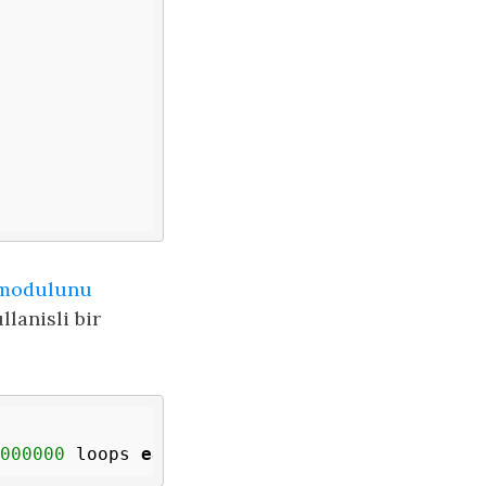
modulunu
lanisli bir
000000
 loops 
each