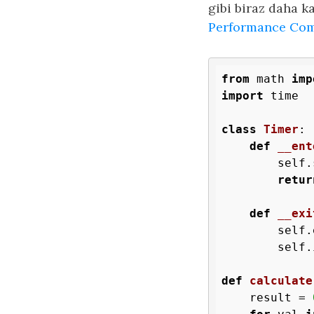
gibi biraz daha 
Performance Co
from
 math 
imp
import
 time

class
Timer
:
def
__ent
        self.
retur
def
__exi
        self.
        self.
def
calculate
    result = 