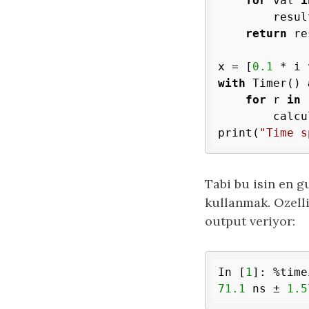
for
 val 
i
        resul
return
 re
x = [
0.1
 * i 
with
 Timer() 
for
 r 
in
 
        calcu
print(
"Time s
Tabi bu isin en 
kullanmak. Ozell
output veriyor:
In [
1
]: 
%time
71.1
 ns ± 
1.5