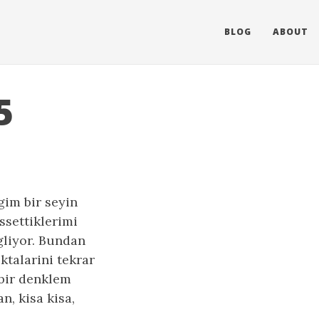
BLOG
ABOUT
5
gim bir seyin
ssettiklerimi
gliyor. Bundan
talarini tekrar
 bir denklem
n, kisa kisa,