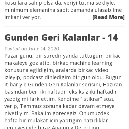
kosullara sahip olsa da, veriyi tutma sekliyle,
minimum elemanina sabit zamanda ulasabilme
imkani veriyor.
[Read More]
Gunden Geri Kalanlar - 14
Posted on June 14, 2020
Pazar gunu, bir suredir yanda tuttugum birkac
makaleye goz atip, birkac machine learning
konusuna egildigim, aralarda birkac video
izleyip, podcast dinledigim bir gun oldu. Bugun
itibariyle Gunden Geri Kalanlar serisini, Haziran
basindan beri iki haftadir eksiksiz iki haftadir
yazdigimi fark ettim. Kendime “istikrar” sozu
verip, Temmuz sonuna kadar devam etmeye
niyetliyim. Bakalim gorecegiz. Onumuzdeki
hafta bir mulakat icin yaptigim hazirliklar
cercevesinde biraz Anamoly Detection