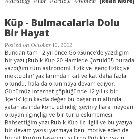
[Read More]
#
strategy
#
hbr
#
article
#
review
Küp - Bulmacalarla Dolu
Bir Hayat
Posted on October 10, 2022
Bundan tam 12 yıl önce GökGünce’de yazdıgım
bir yazı (Rubik Küp 20 Hamlede Çözüldü!) burada
yazdığım tüm astronomi, fizik ve ‘genç fizikçiye
mektuplar’ yazılarımdan kat ve kat daha fazla
okundu, hala da okunmaya devam ediyor.
Günümüz internet çöplüğünde 12 yıllık bir
‘içerik’ için kayda değer bu başarının altında
yatan aslında konu edindiği şeyin yıllara meydan
okuyan ilginçliği ve bir türlü eskimemesi.
Bahsettiğim yazı Rubik Küp ile ilgili ve bu yazıya
bir devam yazısı yazmaya beni motive eden de
bizzat Küp’ün tasarımcısı Erno Rubik’ın yakın