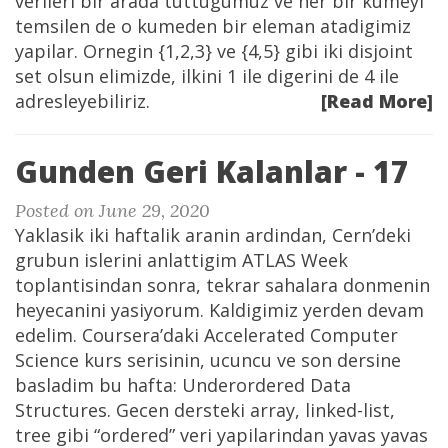
verileri bir arada tuttugumuz ve her bir kumeyi
temsilen de o kumeden bir eleman atadigimiz
yapilar. Ornegin {1,2,3} ve {4,5} gibi iki disjoint
set olsun elimizde, ilkini 1 ile digerini de 4 ile
adresleyebiliriz.
[Read More]
Gunden Geri Kalanlar - 17
Posted on June 29, 2020
Yaklasik iki haftalik aranin ardindan, Cern’deki
grubun islerini anlattigim ATLAS Week
toplantisindan sonra, tekrar sahalara donmenin
heyecanini yasiyorum. Kaldigimiz yerden devam
edelim. Coursera’daki Accelerated Computer
Science kurs serisinin, ucuncu ve son dersine
basladim bu hafta: Underordered Data
Structures. Gecen dersteki array, linked-list,
tree gibi “ordered” veri yapilarindan yavas yavas