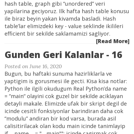
hash table, graph gibi “unordered” veri
yapilarina geciyoruz. Ilk hafta hash table konusu
ile biraz beyin yakan kivamda basladi. Hash
table’lar elimizdeki key - value seklinde ikilileri
efficient bir sekilde saklamamizi sagliyor.
[Read More]
Gunden Geri Kalanlar - 16
Posted on June 16, 2020
Bugun, bu haftaki sunuma hazirliklarla ve
yaptigim is gorusmesi ile gecti. Kisa kisa notlar:
Python ile ilgili okudugum Real Python’da name
= “main“ olayini cok guzel bir sekilde aciklayan
detayli makale. Elimizde ufak bir skript degil de
icinde cesitli fonksiyonlar barindiran daha cok
“modulu” andiran bir kod varsa, burada asil
calisitirilacak olan kodu main icinde tanimlayip
if __name__ = "__main"": icinde cagirmak cok