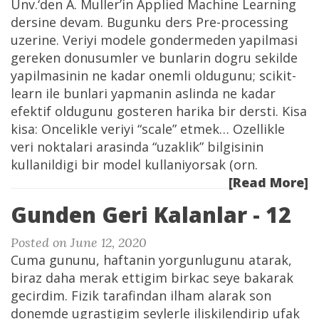
Unv.‘den A. Muller’in Applied Machine Learning
dersine devam. Bugunku ders Pre-processing
uzerine. Veriyi modele gondermeden yapilmasi
gereken donusumler ve bunlarin dogru sekilde
yapilmasinin ne kadar onemli oldugunu; scikit-
learn ile bunlari yapmanin aslinda ne kadar
efektif oldugunu gosteren harika bir dersti. Kisa
kisa: Oncelikle veriyi “scale” etmek… Ozellikle
veri noktalari arasinda “uzaklik” bilgisinin
kullanildigi bir model kullaniyorsak (orn.
[Read More]
Gunden Geri Kalanlar - 12
Posted on June 12, 2020
Cuma gununu, haftanin yorgunlugunu atarak,
biraz daha merak ettigim birkac seye bakarak
gecirdim. Fizik tarafindan ilham alarak son
donemde ugrastigim seylerle iliskilendirip ufak